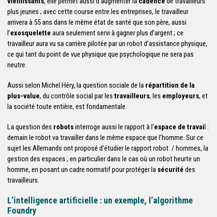
vieillissants
, elle permet aussi d’augmenter la
cadence
de travailleurs
plus jeunes ; avec cette course entre les entreprises, le travailleur
arrivera à 55 ans dans le même état de santé que son père, aussi
l’
exosquelette
aura seulement servi à gagner plus d’argent ; ce
travailleur aura vu sa carrière pilotée par un robot d’assistance physique,
ce qui tant du point de vue physique que psychologique ne sera pas
neutre.
Aussi selon Michel Héry, la question sociale de la
répartition de la
plus-value
, du contrôle social par les
travailleurs
, les
employeurs
, et
la société toute entière, est fondamentale.
La question des
robots
interroge aussi le rapport à l’
espace de travai
l :
demain le robot va travailler dans le même espace que l’homme. Sur ce
sujet les Allemands ont proposé d’étudier le rapport robot / hommes, la
gestion des espaces , en particulier dans le cas où un robot heurte un
homme, en posant un cadre normatif pour protéger la
sécurité
des
travailleurs.
L’intelligence artificielle : un exemple, l’algorithme
Foundry