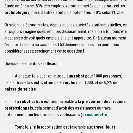
étude américaine, 50% des emplois seront impactés par les
nouvelles
technologies,
mais d’autres sont plus optimistes : 10% selon l’OCDE.
Or selon les économistes, depuis que les sociétés sont industrielles, on
a toujours imaginé quels emplois disparaitraient, mais on a toujours été
incapables de voir quels emplois allaient apparaitre. Or à aucun moment
l’emploi n’a décru au cours des 150 dernières années : on peut donc
considérer assez sereinement cette question !
Quelques éléments de réflexion :
- A chaque fois que l’on introduit un
robot
pour 1000 personnes,
cela entraîne la
destruction
de 3
emplois
sur 1000, et de 0,2% de
baisse de salaire
;
- La
robotisation
est très favorable à la
prévention des risques
professionnels
, cela permet d’avoir des assistances au travail
notamment pour les travailleurs vieillissants (
exosquelette
).
- Toutefois, si la robotisation est favorable aux
travailleurs