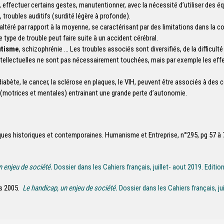
, effectuer certains gestes, manutentionner, avec la nécessité d’utiliser des é
troubles auditifs (surdité légère à profonde).
altéré par rapport à la moyenne, se caractérisant par des limitations dans la 
e type de trouble peut faire suite à un accident cérébral.
utisme
, schizophrénie … Les troubles associés sont diversifiés, de la difficult
ntellectuelles ne sont pas nécessairement touchées, mais par exemple les eff
iabète, le cancer, la sclérose en plaques, le VIH, peuvent être associés à des c
 (motrices et mentales) entrainant une grande perte d’autonomie.
ques historiques et contemporaines. Humanisme et Entreprise, n°295, pg 57 à 
n enjeu de société
.
Dossier dans les Cahiers français, juillet- aout 2019. Editi
is 2005.
Le handicap, un enjeu de société.
Dossier dans les Cahiers français, ju