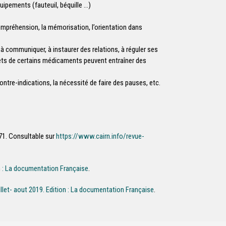
quipements (fauteuil, béquille …)
compréhension, la mémorisation, l’orientation dans
é à communiquer, à instaurer des relations, à réguler ses
ets de certains médicaments peuvent entraîner des
ontre-indications, la nécessité de faire des pauses, etc.
71. Consultable sur
https://www.cairn.info/revue-
on : La documentation Française
.
illet- aout 2019. Edition : La documentation Française
.