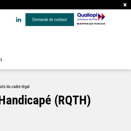
×
i
Demande de contact
t
uts du cadre légal
r Handicapé (RQTH)