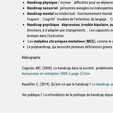
Handicap physique
/ moteur : difficultés pour se déplacer
Handicap sensoriel
: personnes aveugles ou malvoyantes, 
Handicap mental
ou intellectuel : fonctionnement mental 
l’espace … Cognitif : troubles de l’attention, du langage … C
Handicap psychique
:
dépression
,
trouble bipolaire
,
a
émotions, à s’adapter aux changements ... Les capacités i
lenteurs dans l'exécution.
Les
maladies chroniques évolutives
(
MCE
), comme le d
Le polyhandicap, qui associée plusieurs déficiences graves
Bibliographie
Cagnolo, MC. (2009). Le handicap dans la société : problémati
humanisme-et-entreprise-2009-5-page-57.htm
Baudifier, C. (2019). Qu’est-ce que le handicap ?
Le handicap, u
Vie-publique.f. La refondation de la politique du handicap depu