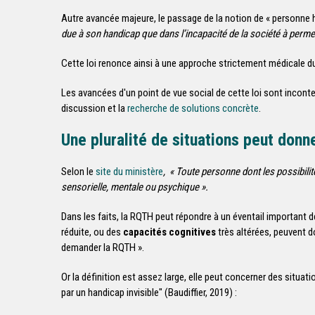
Autre avancée majeure, le passage de la notion de « personne 
due à son handicap que dans l’incapacité de la société à permet
Cette loi renonce ainsi à une approche strictement médicale du 
Les avancées d'un point de vue social de cette loi sont incont
discussion et la
recherche de solutions concrète
.
Une pluralité de situations peut donn
Selon le
site du ministère
, « Toute personne dont les possibilit
sensorielle, mentale ou psychique ».
Dans les faits, la RQTH peut répondre à un éventail important 
réduite, ou des
capacités cognitives
très altérées, peuvent d
demander la RQTH ».
Or la définition est assez large, elle peut concerner des situatio
par un handicap invisible" (Baudiffier, 2019) :