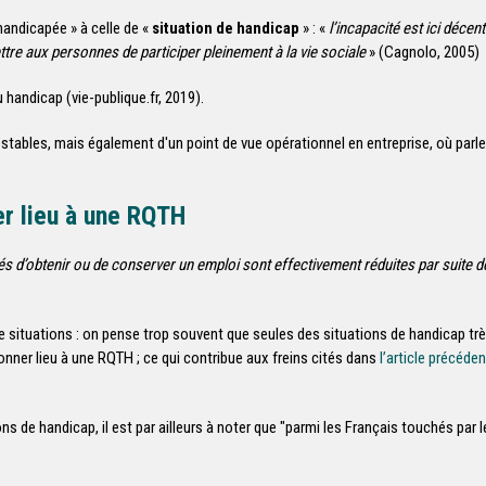
handicapée » à celle de «
situation de handicap
» : «
l’incapacité est ici décen
tre aux personnes de participer pleinement à la vie sociale
» (Cagnolo, 2005)
handicap (vie-publique.fr, 2019).
estables, mais également d'un point de vue opérationnel en entreprise, où parl
er lieu à une RQTH
és d’obtenir ou de conserver un emploi sont effectivement réduites par suite de
de situations : on pense trop souvent que seules des situations de handicap tr
onner lieu à une RQTH ; ce qui contribue aux freins cités dans
l’article précéde
ns de handicap, il est par ailleurs à noter que "parmi les Français touchés par le